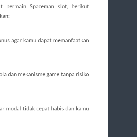
 bermain Spaceman slot, berikut
pkan:
r bonus agar kamu dapat memanfaatkan
la dan mekanisme game tanpa risiko
ar modal tidak cepat habis dan kamu