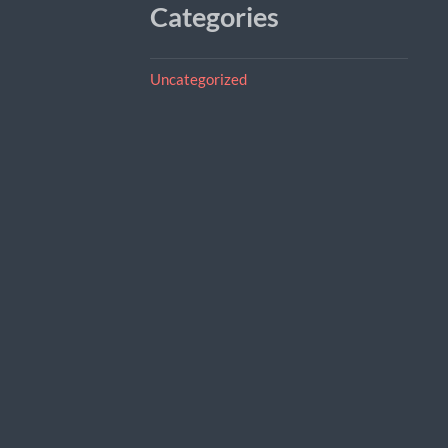
Categories
Uncategorized