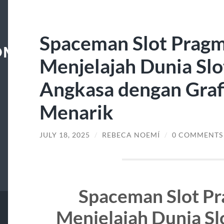
Spaceman Slot Pragma
OM.COM
Menjelajah Dunia Slo
Angkasa dengan Grafi
Menarik
JULY 18, 2025
/
REBECA NOEMÍ
/
0 COMMENTS
Spaceman Slot Pr
Menjelajah Dunia Sl