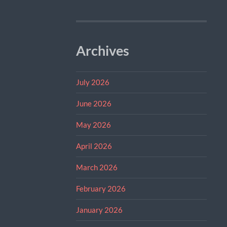
Archives
July 2026
June 2026
May 2026
April 2026
March 2026
February 2026
January 2026