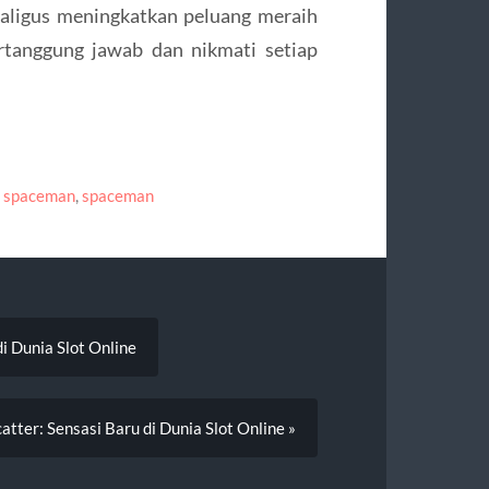
aligus meningkatkan peluang meraih
rtanggung jawab dan nikmati setiap
t spaceman
,
spaceman
i Dunia Slot Online
atter: Sensasi Baru di Dunia Slot Online »