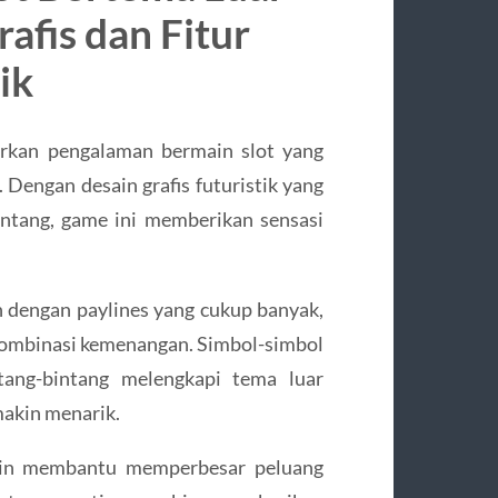
afis dan Fitur
ik
irkan pengalaman bermain slot yang
 Dengan desain grafis futuristik yang
ntang, game ini memberikan sensasi
 dengan paylines yang cukup banyak,
ombinasi kemenangan. Simbol-simbol
ntang-bintang melengkapi tema luar
akin menarik.
lain membantu memperbesar peluang