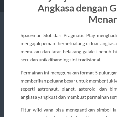
Angkasa dengan Gr
Menar
Spaceman Slot dari Pragmatic Play menghad
mengajak pemain berpetualang di luar angkasa.
memukau dan latar belakang galaksi penuh bi
seru dan unik dibanding slot tradisional.
Permainan ini menggunakan format 5 gulungan
memberikan peluang besar untuk membentuk k
seperti astronaut, planet, asteroid, dan bi
angkasa yang kuat dan membuat permainan sem
Fitur wild yang bisa menggantikan simbol 