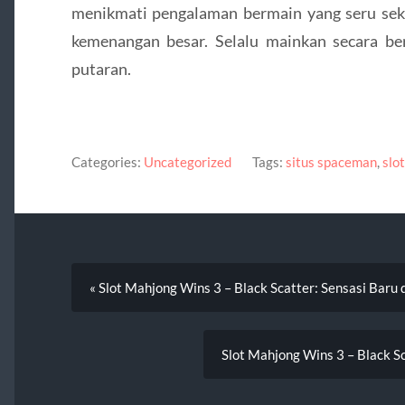
menikmati pengalaman bermain yang seru sek
kemenangan besar. Selalu mainkan secara be
putaran.
Categories:
Uncategorized
Tags:
situs spaceman
,
slo
« Slot Mahjong Wins 3 – Black Scatter: Sensasi Baru d
Slot Mahjong Wins 3 – Black Sc