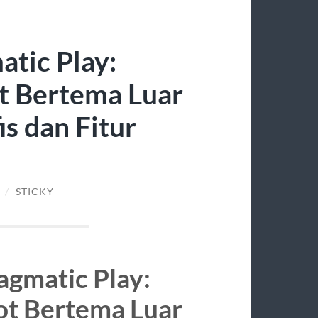
tic Play:
t Bertema Luar
s dan Fitur
/
STICKY
agmatic Play:
ot Bertema Luar