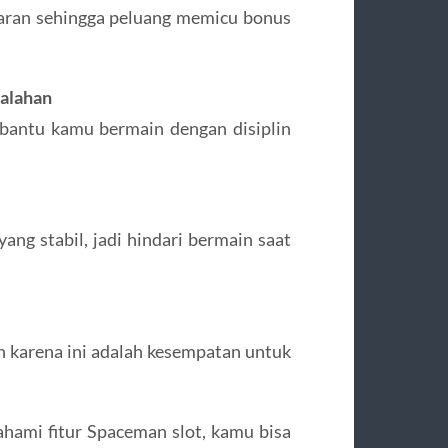
aran sehingga peluang memicu bonus
kalahan
bantu kamu bermain dengan disiplin
ang stabil, jadi hindari bermain saat
n karena ini adalah kesempatan untuk
hami fitur Spaceman slot, kamu bisa