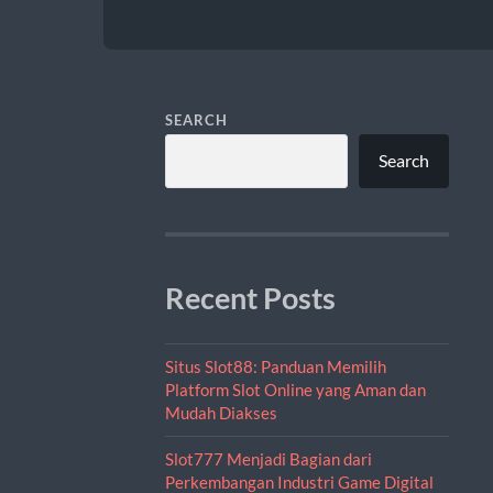
SEARCH
Search
Recent Posts
Situs Slot88: Panduan Memilih
Platform Slot Online yang Aman dan
Mudah Diakses
Slot777 Menjadi Bagian dari
Perkembangan Industri Game Digital