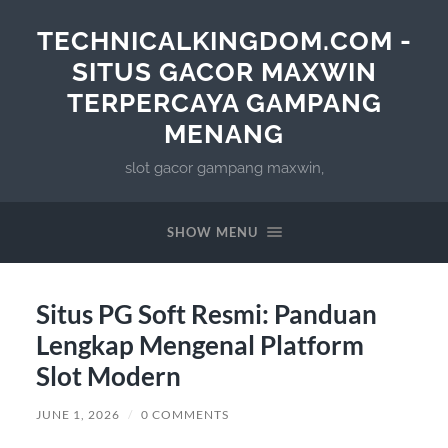
TECHNICALKINGDOM.COM -
SITUS GACOR MAXWIN
TERPERCAYA GAMPANG
MENANG
slot gacor gampang maxwin,
SHOW MENU
Situs PG Soft Resmi: Panduan
Lengkap Mengenal Platform
Slot Modern
JUNE 1, 2026
/
0 COMMENTS