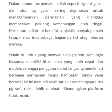
Dalam komunitas pemain, istilah seperti pg slot gacor
dan slot pg gacor sering digunakan untuk
menggambarkan permainan yang dianggap
memberikan peluang kemenangan lebih tinggi.
Meskipun istilah ini bersifat subjektif, banyak pemain
tetap mencarinya sebagai bagian dari strategi hiburan
mereka.
Selain itu, situs yang menyediakan pg soft slot login
biasanya memiliki fitur akses yang lebih cepat dan
mudah, sehingga pengguna dapat langsung menikmati
berbagai permainan tanpa hambatan teknis yang
berarti. Hal ini menjadi salah satu alasan mengapa situs
pg soft resmi lebih diminati dibandingkan platform
tidak resmi.