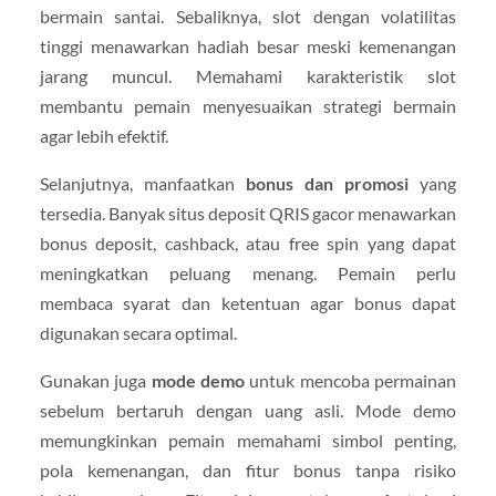
bermain santai. Sebaliknya, slot dengan volatilitas
tinggi menawarkan hadiah besar meski kemenangan
jarang muncul. Memahami karakteristik slot
membantu pemain menyesuaikan strategi bermain
agar lebih efektif.
Selanjutnya, manfaatkan
bonus dan promosi
yang
tersedia. Banyak situs deposit QRIS gacor menawarkan
bonus deposit, cashback, atau free spin yang dapat
meningkatkan peluang menang. Pemain perlu
membaca syarat dan ketentuan agar bonus dapat
digunakan secara optimal.
Gunakan juga
mode demo
untuk mencoba permainan
sebelum bertaruh dengan uang asli. Mode demo
memungkinkan pemain memahami simbol penting,
pola kemenangan, dan fitur bonus tanpa risiko