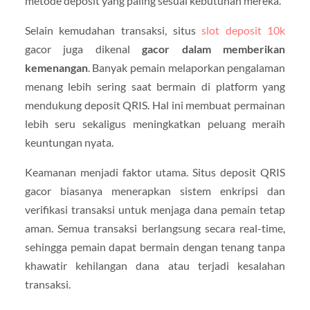
metode deposit yang paling sesuai kebutuhan mereka.
Selain kemudahan transaksi, situs
slot deposit 10k
gacor juga dikenal
gacor dalam memberikan
kemenangan
. Banyak pemain melaporkan pengalaman
menang lebih sering saat bermain di platform yang
mendukung deposit QRIS. Hal ini membuat permainan
lebih seru sekaligus meningkatkan peluang meraih
keuntungan nyata.
Keamanan menjadi faktor utama. Situs deposit QRIS
gacor biasanya menerapkan sistem enkripsi dan
verifikasi transaksi untuk menjaga dana pemain tetap
aman. Semua transaksi berlangsung secara real-time,
sehingga pemain dapat bermain dengan tenang tanpa
khawatir kehilangan dana atau terjadi kesalahan
transaksi.