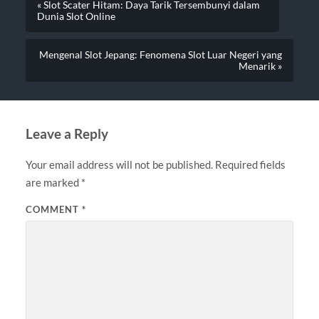
« Slot Scater Hitam: Daya Tarik Tersembunyi dalam
Dunia Slot Online
Mengenal Slot Jepang: Fenomena Slot Luar Negeri yang
Menarik »
Leave a Reply
Your email address will not be published.
Required fields
are marked
*
COMMENT
*