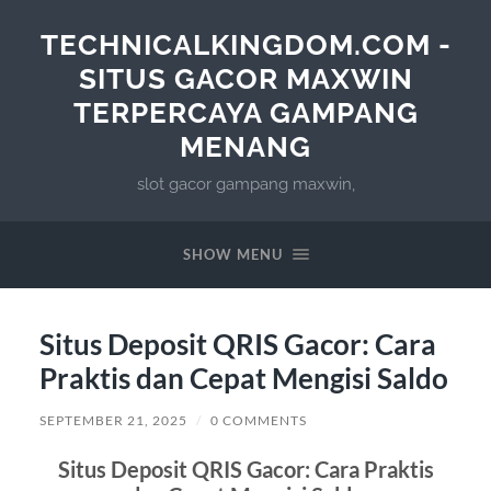
TECHNICALKINGDOM.COM -
SITUS GACOR MAXWIN
TERPERCAYA GAMPANG
MENANG
slot gacor gampang maxwin,
SHOW MENU
Situs Deposit QRIS Gacor: Cara
Praktis dan Cepat Mengisi Saldo
SEPTEMBER 21, 2025
/
0 COMMENTS
Situs Deposit QRIS Gacor: Cara Praktis