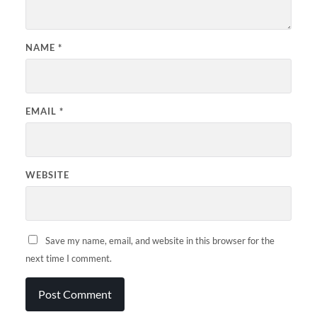
NAME
*
EMAIL
*
WEBSITE
Save my name, email, and website in this browser for the
next time I comment.