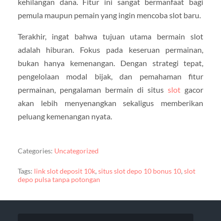
kehilangan dana. Fitur ini sangat bermanfaat bagi
pemula maupun pemain yang ingin mencoba slot baru.
Terakhir, ingat bahwa tujuan utama bermain slot
adalah hiburan. Fokus pada keseruan permainan,
bukan hanya kemenangan. Dengan strategi tepat,
pengelolaan modal bijak, dan pemahaman fitur
permainan, pengalaman bermain di situs
slot
gacor
akan lebih menyenangkan sekaligus memberikan
peluang kemenangan nyata.
Categories:
Uncategorized
Tags:
link slot deposit 10k
,
situs slot depo 10 bonus 10
,
slot
depo pulsa tanpa potongan