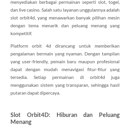
menyediakan berbagai permainan seperti slot, togel,
dan live casino. Salah satu layanan unggulannya adalah
slot orbit4d, yang menawarkan banyak pilihan mesin
dengan tema menarik dan peluang menang yang
kompetitif.
Platform orbit 4d dirancang untuk memberikan
pengalaman bermain yang nyaman. Dengan tampilan
yang user-friendly, pemain baru maupun profesional
dapat dengan mudah menavigasi fitur-fitur yang
tersedia. Setiap permainan di orbit4d juga
menggunakan sistem yang transparan, sehingga hasil
putaran dapat dipercaya.
Slot Orbit4D: Hiburan dan Peluang
Menang