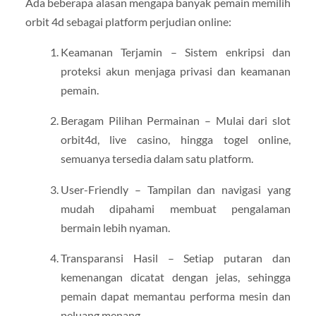
Ada beberapa alasan mengapa banyak pemain memilih
orbit 4d sebagai platform perjudian online:
Keamanan Terjamin – Sistem enkripsi dan
proteksi akun menjaga privasi dan keamanan
pemain.
Beragam Pilihan Permainan – Mulai dari slot
orbit4d, live casino, hingga togel online,
semuanya tersedia dalam satu platform.
User-Friendly – Tampilan dan navigasi yang
mudah dipahami membuat pengalaman
bermain lebih nyaman.
Transparansi Hasil – Setiap putaran dan
kemenangan dicatat dengan jelas, sehingga
pemain dapat memantau performa mesin dan
peluang menang.