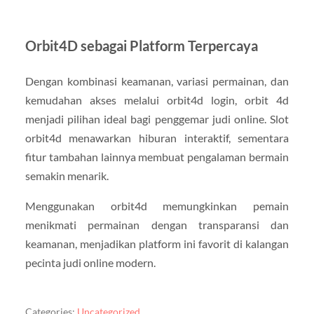
Orbit4D sebagai Platform Terpercaya
Dengan kombinasi keamanan, variasi permainan, dan
kemudahan akses melalui orbit4d login, orbit 4d
menjadi pilihan ideal bagi penggemar judi online. Slot
orbit4d menawarkan hiburan interaktif, sementara
fitur tambahan lainnya membuat pengalaman bermain
semakin menarik.
Menggunakan orbit4d memungkinkan pemain
menikmati permainan dengan transparansi dan
keamanan, menjadikan platform ini favorit di kalangan
pecinta judi online modern.
Categories:
Uncategorized