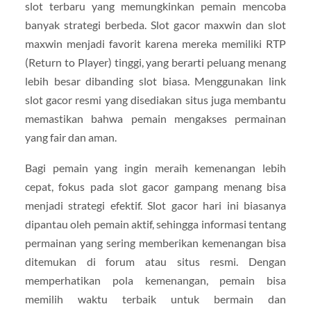
slot terbaru yang memungkinkan pemain mencoba
banyak strategi berbeda. Slot gacor maxwin dan slot
maxwin menjadi favorit karena mereka memiliki RTP
(Return to Player) tinggi, yang berarti peluang menang
lebih besar dibanding slot biasa. Menggunakan link
slot gacor resmi yang disediakan situs juga membantu
memastikan bahwa pemain mengakses permainan
yang fair dan aman.
Bagi pemain yang ingin meraih kemenangan lebih
cepat, fokus pada slot gacor gampang menang bisa
menjadi strategi efektif. Slot gacor hari ini biasanya
dipantau oleh pemain aktif, sehingga informasi tentang
permainan yang sering memberikan kemenangan bisa
ditemukan di forum atau situs resmi. Dengan
memperhatikan pola kemenangan, pemain bisa
memilih waktu terbaik untuk bermain dan