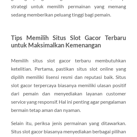
strategi untuk memilih permainan yang memang
sedang memberikan peluang tinggi bagi pemain.
Tips Memilih Situs Slot Gacor Terbaru
untuk Maksimalkan Kemenangan
Memilih situs slot gacor terbaru membutuhkan
ketelitian. Pertama, pastikan situs slot online yang
dipilih memiliki lisensi resmi dan reputasi baik. Situs
slot gacor terpercaya biasanya memiliki ulasan positif
dari pemain dan menyediakan layanan customer
service yang responsif. Hal ini penting agar pengalaman
bermain tetap aman dan nyaman.
Selain itu, periksa jenis permainan yang ditawarkan.
Situs slot gacor biasanya menyediakan berbagai pilihan