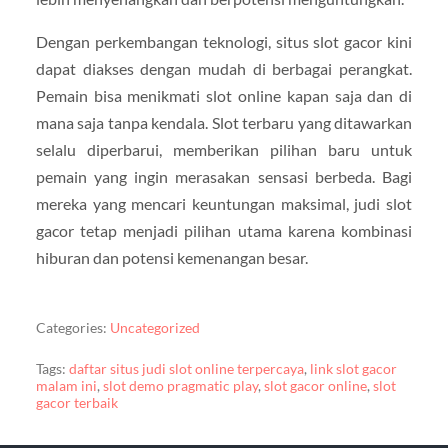
Dengan perkembangan teknologi, situs slot gacor kini
dapat diakses dengan mudah di berbagai perangkat.
Pemain bisa menikmati slot online kapan saja dan di
mana saja tanpa kendala. Slot terbaru yang ditawarkan
selalu diperbarui, memberikan pilihan baru untuk
pemain yang ingin merasakan sensasi berbeda. Bagi
mereka yang mencari keuntungan maksimal, judi slot
gacor tetap menjadi pilihan utama karena kombinasi
hiburan dan potensi kemenangan besar.
Categories:
Uncategorized
Tags:
daftar situs judi slot online terpercaya
,
link slot gacor
malam ini
,
slot demo pragmatic play
,
slot gacor online
,
slot
gacor terbaik