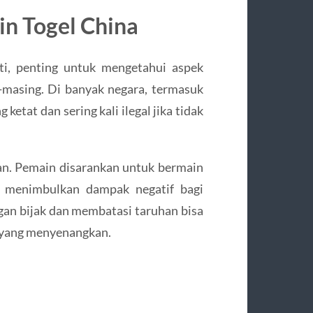
in Togel China
ti, penting untuk mengetahui aspek
g-masing. Di banyak negara, termasuk
ketat dan sering kali ilegal jika tidak
ikan. Pemain disarankan untuk bermain
i menimbulkan dampak negatif bagi
gan bijak dan membatasi taruhan bisa
n yang menyenangkan.