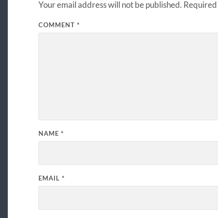
Your email address will not be published.
Required 
COMMENT
*
NAME
*
EMAIL
*