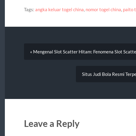
Tags:
angka keluar togel china
,
nomor togel china
,
paito 
« Mengenal Slot Scatter Hitam: Fenomena Slot Scatt
Situs Judi Bola Resmi Terp
Leave a Reply