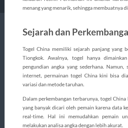
menang yang menarik, sehingga membuatnya dim
Sejarah dan Perkembanga
Togel China memiliki sejarah panjang yang b
Tiongkok. Awalnya, togel hanya dimainkan
pengundian angka yang sederhana. Namun, s
internet, permainan togel China kini bisa di
variasi dan metode taruhan.
Dalam perkembangan terbarunya, togel China ha
yang banyak dicari oleh pemain karena data k
real-time. Hal ini memudahkan pemain un
melakukan analisa angka dengan lebih akurat.