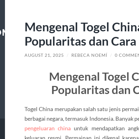
Mengenal Togel China
OM.COM
Popularitas dan Cara
AUGUST 21, 2025
/
REBECA NOEMÍ
/
0 COMME
Mengenal Togel Ch
Popularitas dan 
Togel China merupakan salah satu jenis permai
berbagai negara, termasuk Indonesia. Banyak p
pengeluaran china
untuk mendapatkan angka-
keluaran resmi. Permainan ini dikenal kare