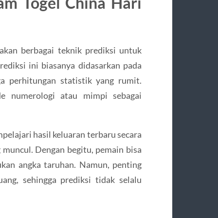
lam Togel China Hari
kan berbagai teknik prediksi untuk
diksi ini biasanya didasarkan pada
a perhitungan statistik yang rumit.
e numerologi atau mimpi sebagai
elajari hasil keluaran terbaru secara
g muncul. Dengan begitu, pemain bisa
ukan angka taruhan. Namun, penting
ang, sehingga prediksi tidak selalu