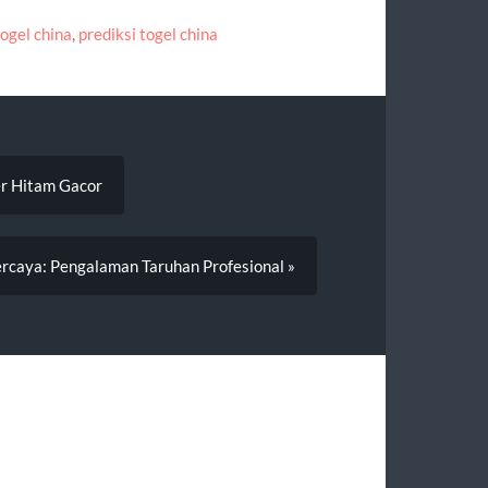
togel china
,
prediksi togel china
er Hitam Gacor
ercaya: Pengalaman Taruhan Profesional »