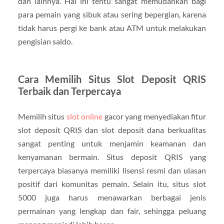
dan lainnya. Hal ini tentu sangat memudahkan bagi
para pemain yang sibuk atau sering bepergian, karena
tidak harus pergi ke bank atau ATM untuk melakukan
pengisian saldo.
Cara Memilih Situs Slot Deposit QRIS
Terbaik dan Terpercaya
Memilih situs
slot online
gacor yang menyediakan fitur
slot deposit QRIS dan slot deposit dana berkualitas
sangat penting untuk menjamin keamanan dan
kenyamanan bermain. Situs deposit QRIS yang
terpercaya biasanya memiliki lisensi resmi dan ulasan
positif dari komunitas pemain. Selain itu, situs slot
5000 juga harus menawarkan berbagai jenis
permainan yang lengkap dan fair, sehingga peluang