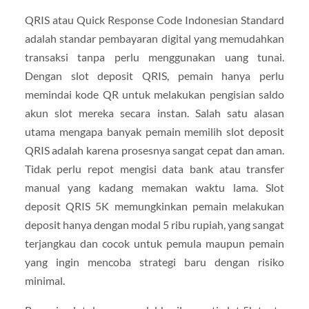
QRIS atau Quick Response Code Indonesian Standard
adalah standar pembayaran digital yang memudahkan
transaksi tanpa perlu menggunakan uang tunai.
Dengan slot deposit QRIS, pemain hanya perlu
memindai kode QR untuk melakukan pengisian saldo
akun slot mereka secara instan. Salah satu alasan
utama mengapa banyak pemain memilih slot deposit
QRIS adalah karena prosesnya sangat cepat dan aman.
Tidak perlu repot mengisi data bank atau transfer
manual yang kadang memakan waktu lama. Slot
deposit QRIS 5K memungkinkan pemain melakukan
deposit hanya dengan modal 5 ribu rupiah, yang sangat
terjangkau dan cocok untuk pemula maupun pemain
yang ingin mencoba strategi baru dengan risiko
minimal.