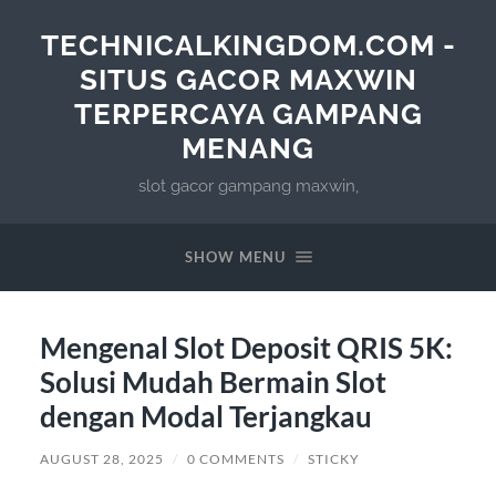
TECHNICALKINGDOM.COM -
SITUS GACOR MAXWIN
TERPERCAYA GAMPANG
MENANG
slot gacor gampang maxwin,
SHOW MENU
Mengenal Slot Deposit QRIS 5K:
Solusi Mudah Bermain Slot
dengan Modal Terjangkau
AUGUST 28, 2025
/
0 COMMENTS
/
STICKY