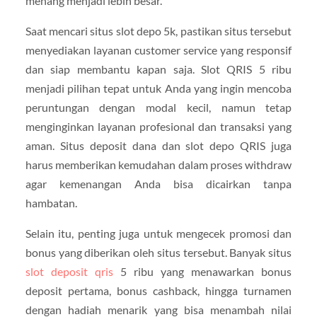
menang menjadi lebih besar.
Saat mencari situs slot depo 5k, pastikan situs tersebut
menyediakan layanan customer service yang responsif
dan siap membantu kapan saja. Slot QRIS 5 ribu
menjadi pilihan tepat untuk Anda yang ingin mencoba
peruntungan dengan modal kecil, namun tetap
menginginkan layanan profesional dan transaksi yang
aman. Situs deposit dana dan slot depo QRIS juga
harus memberikan kemudahan dalam proses withdraw
agar kemenangan Anda bisa dicairkan tanpa
hambatan.
Selain itu, penting juga untuk mengecek promosi dan
bonus yang diberikan oleh situs tersebut. Banyak situs
slot deposit qris
5 ribu yang menawarkan bonus
deposit pertama, bonus cashback, hingga turnamen
dengan hadiah menarik yang bisa menambah nilai