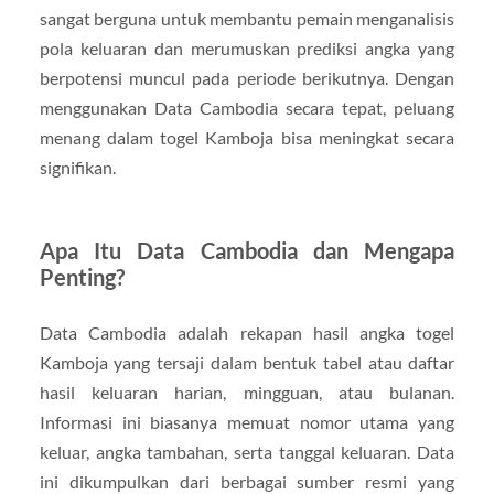
sangat berguna untuk membantu pemain menganalisis
pola keluaran dan merumuskan prediksi angka yang
berpotensi muncul pada periode berikutnya. Dengan
menggunakan Data Cambodia secara tepat, peluang
menang dalam togel Kamboja bisa meningkat secara
signifikan.
Apa Itu Data Cambodia dan Mengapa
Penting?
Data Cambodia adalah rekapan hasil angka togel
Kamboja yang tersaji dalam bentuk tabel atau daftar
hasil keluaran harian, mingguan, atau bulanan.
Informasi ini biasanya memuat nomor utama yang
keluar, angka tambahan, serta tanggal keluaran. Data
ini dikumpulkan dari berbagai sumber resmi yang