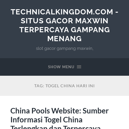
TECHNICALKINGDOM.COM -
SITUS GACOR MAXWIN
TERPERCAYA GAMPANG
MENANG
slot gacor gampang maxwin,
SHOW MENU
TAG:
TOGEL CHINA HARI INI
China Pools Website: Sumber
Informasi Togel China
Terlengkap dan Terpercaya