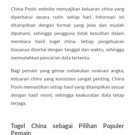
China Pools website menyajikan keluaran china yang
diperbarui secara rutin setiap hari. Informasi ini
ditampilkan dengan format yang jelas dan mudah
dipahami, sehingga pengguna tidak kesulitan dalam
membaca hasil togel china. Setiap pengeluaran
biasanya disertai dengan tanggal dan waktu, sehingga
memudahkan pencarian data tertentu.
Bagi pemain yang gemar melakukan evaluasi angka,
keluaran china yang konsisten sangat penting. China
Pools memastikan setiap hasil yang ditampilkan sesuai
dengan hasil resmi, sehingga keakuratan data tetap
terjaga.
Togel China sebagai Pilihan Populer
Pemain