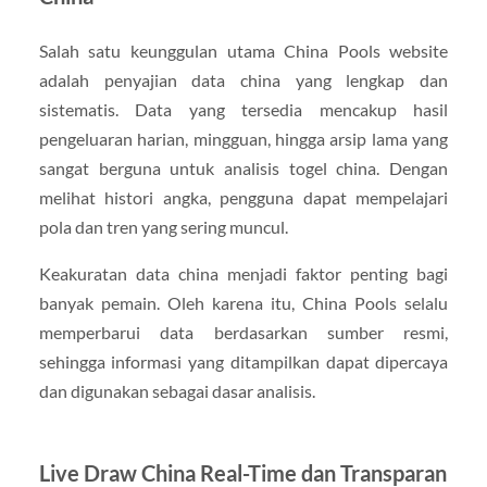
Salah satu keunggulan utama China Pools website
adalah penyajian data china yang lengkap dan
sistematis. Data yang tersedia mencakup hasil
pengeluaran harian, mingguan, hingga arsip lama yang
sangat berguna untuk analisis togel china. Dengan
melihat histori angka, pengguna dapat mempelajari
pola dan tren yang sering muncul.
Keakuratan data china menjadi faktor penting bagi
banyak pemain. Oleh karena itu, China Pools selalu
memperbarui data berdasarkan sumber resmi,
sehingga informasi yang ditampilkan dapat dipercaya
dan digunakan sebagai dasar analisis.
Live Draw China Real-Time dan Transparan