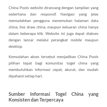
China Pools website dirancang dengan tampilan yang
sederhana dan responsif. Navigasi yang jelas
memudahkan pengguna menemukan halaman data
china, live draw china, maupun keluaran china hanya
dalam beberapa klik. Website ini juga dapat diakses
dengan lancar melalui perangkat mobile maupun
desktop.
Kemudahan akses tersebut menjadikan China Pools
pilihan tepat bagi komunitas togel china yang
membutuhkan informasi cepat, akurat, dan mudah
dipahami setiap hari.
Sumber Informasi Togel China yang
Konsisten dan Terpercaya