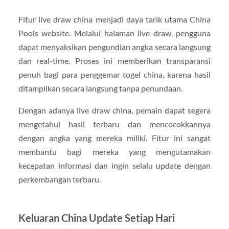
Fitur live draw china menjadi daya tarik utama China
Pools website. Melalui halaman live draw, pengguna
dapat menyaksikan pengundian angka secara langsung
dan real-time. Proses ini memberikan transparansi
penuh bagi para penggemar togel china, karena hasil
ditampilkan secara langsung tanpa penundaan.
Dengan adanya live draw china, pemain dapat segera
mengetahui hasil terbaru dan mencocokkannya
dengan angka yang mereka miliki. Fitur ini sangat
membantu bagi mereka yang mengutamakan
kecepatan informasi dan ingin selalu update dengan
perkembangan terbaru.
Keluaran China Update Setiap Hari