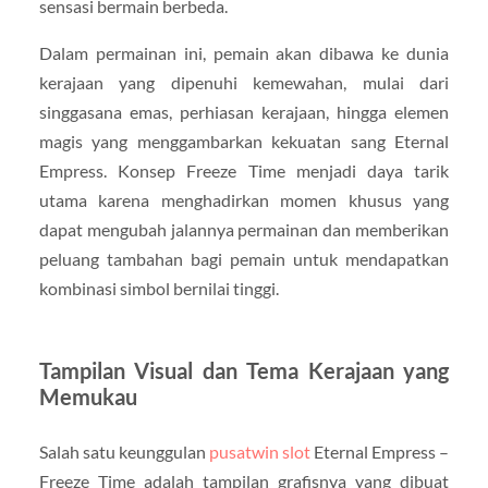
sensasi bermain berbeda.
Dalam permainan ini, pemain akan dibawa ke dunia
kerajaan yang dipenuhi kemewahan, mulai dari
singgasana emas, perhiasan kerajaan, hingga elemen
magis yang menggambarkan kekuatan sang Eternal
Empress. Konsep Freeze Time menjadi daya tarik
utama karena menghadirkan momen khusus yang
dapat mengubah jalannya permainan dan memberikan
peluang tambahan bagi pemain untuk mendapatkan
kombinasi simbol bernilai tinggi.
Tampilan Visual dan Tema Kerajaan yang
Memukau
Salah satu keunggulan
pusatwin slot
Eternal Empress –
Freeze Time adalah tampilan grafisnya yang dibuat