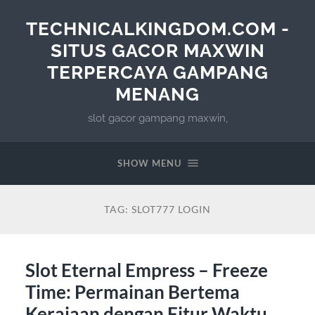
TECHNICALKINGDOM.COM -
SITUS GACOR MAXWIN
TERPERCAYA GAMPANG
MENANG
slot gacor gampang maxwin,
SHOW MENU
TAG:
SLOT777 LOGIN
Slot Eternal Empress – Freeze
Time: Permainan Bertema
Kerajaan dengan Fitur Waktu