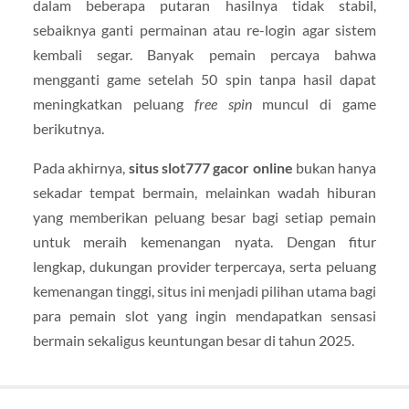
dalam beberapa putaran hasilnya tidak stabil,
sebaiknya ganti permainan atau re-login agar sistem
kembali segar. Banyak pemain percaya bahwa
mengganti game setelah 50 spin tanpa hasil dapat
meningkatkan peluang
free spin
muncul di game
berikutnya.
Pada akhirnya,
situs slot777 gacor online
bukan hanya
sekadar tempat bermain, melainkan wadah hiburan
yang memberikan peluang besar bagi setiap pemain
untuk meraih kemenangan nyata. Dengan fitur
lengkap, dukungan provider terpercaya, serta peluang
kemenangan tinggi, situs ini menjadi pilihan utama bagi
para pemain slot yang ingin mendapatkan sensasi
bermain sekaligus keuntungan besar di tahun 2025.