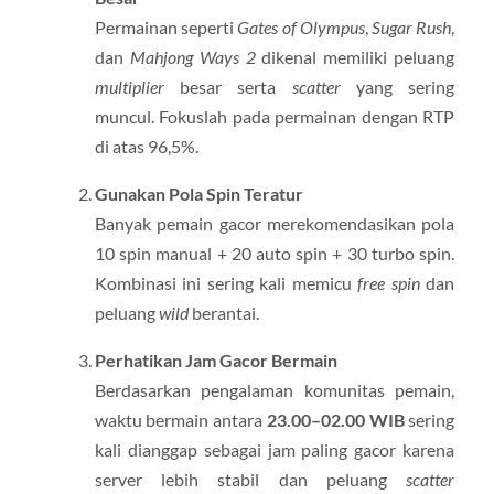
Permainan seperti
Gates of Olympus
,
Sugar Rush
,
dan
Mahjong Ways 2
dikenal memiliki peluang
multiplier
besar serta
scatter
yang sering
muncul. Fokuslah pada permainan dengan RTP
di atas 96,5%.
Gunakan Pola Spin Teratur
Banyak pemain gacor merekomendasikan pola
10 spin manual + 20 auto spin + 30 turbo spin.
Kombinasi ini sering kali memicu
free spin
dan
peluang
wild
berantai.
Perhatikan Jam Gacor Bermain
Berdasarkan pengalaman komunitas pemain,
waktu bermain antara
23.00–02.00 WIB
sering
kali dianggap sebagai jam paling gacor karena
server lebih stabil dan peluang
scatter