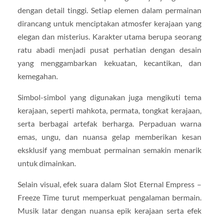
dengan detail tinggi. Setiap elemen dalam permainan
dirancang untuk menciptakan atmosfer kerajaan yang
elegan dan misterius. Karakter utama berupa seorang
ratu abadi menjadi pusat perhatian dengan desain
yang menggambarkan kekuatan, kecantikan, dan
kemegahan.
Simbol-simbol yang digunakan juga mengikuti tema
kerajaan, seperti mahkota, permata, tongkat kerajaan,
serta berbagai artefak berharga. Perpaduan warna
emas, ungu, dan nuansa gelap memberikan kesan
eksklusif yang membuat permainan semakin menarik
untuk dimainkan.
Selain visual, efek suara dalam Slot Eternal Empress –
Freeze Time turut memperkuat pengalaman bermain.
Musik latar dengan nuansa epik kerajaan serta efek