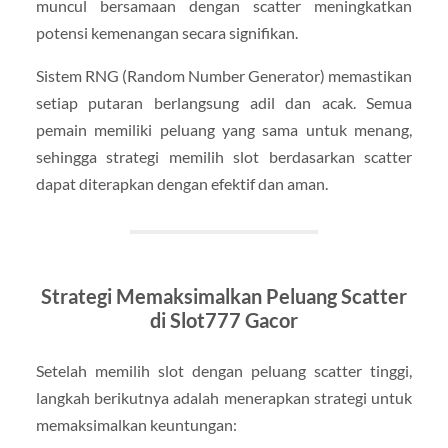
muncul bersamaan dengan scatter meningkatkan
potensi kemenangan secara signifikan.
Sistem RNG (Random Number Generator) memastikan
setiap putaran berlangsung adil dan acak. Semua
pemain memiliki peluang yang sama untuk menang,
sehingga strategi memilih slot berdasarkan scatter
dapat diterapkan dengan efektif dan aman.
Strategi Memaksimalkan Peluang Scatter
di Slot777 Gacor
Setelah memilih slot dengan peluang scatter tinggi,
langkah berikutnya adalah menerapkan strategi untuk
memaksimalkan keuntungan: