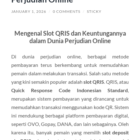
JANUARY 1, 2026
/
0 COMMENTS
/
STICKY
Mengenal Slot QRIS dan Keuntungannya
dalam Dunia Perjudian Online
Di dunia perjudian online, berbagai metode
pembayaran terus berkembang untuk memudahkan
pemain dalam melakukan transaksi. Salah satu metode
yang kini semakin populer adalah
slot QRIS
. QRIS, atau
Quick Response Code Indonesian Standard
,
merupakan sistem pembayaran yang dirancang untuk
memudahkan transaksi menggunakan kode QR. Sistem
ini mendukung berbagai platform pembayaran digital,
seperti OVO, Gopay, DANA, dan lain sebagainya. Oleh
karena itu, banyak pemain yang memilih
slot deposit