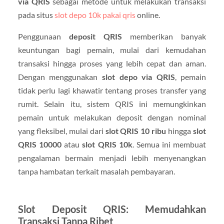
via QRIS
sebagai metode untuk melakukan transaksi
pada situs
slot depo 10k pakai qris
online.
Penggunaan
deposit QRIS
memberikan banyak
keuntungan bagi pemain, mulai dari kemudahan
transaksi hingga proses yang lebih cepat dan aman.
Dengan menggunakan
slot depo via QRIS
, pemain
tidak perlu lagi khawatir tentang proses transfer yang
rumit. Selain itu, sistem QRIS ini memungkinkan
pemain untuk melakukan deposit dengan nominal
yang fleksibel, mulai dari
slot QRIS 10 ribu
hingga
slot
QRIS 10000
atau
slot QRIS 10k
. Semua ini membuat
pengalaman bermain menjadi lebih menyenangkan
tanpa hambatan terkait masalah pembayaran.
Slot Deposit QRIS: Memudahkan
Transaksi Tanpa Ribet