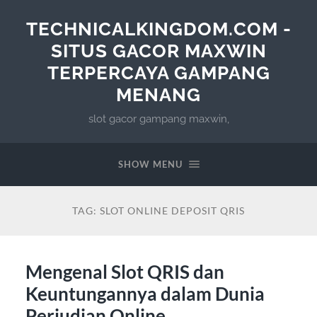
TECHNICALKINGDOM.COM -
SITUS GACOR MAXWIN
TERPERCAYA GAMPANG
MENANG
slot gacor gampang maxwin,
SHOW MENU
TAG:
SLOT ONLINE DEPOSIT QRIS
Mengenal Slot QRIS dan
Keuntungannya dalam Dunia
Perjudian Online