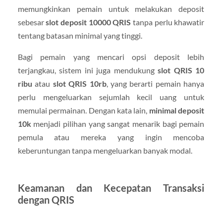
memungkinkan pemain untuk melakukan deposit
sebesar
slot deposit 10000 QRIS
tanpa perlu khawatir
tentang batasan minimal yang tinggi.
Bagi pemain yang mencari opsi deposit lebih
terjangkau, sistem ini juga mendukung
slot QRIS 10
ribu
atau
slot QRIS 10rb
, yang berarti pemain hanya
perlu mengeluarkan sejumlah kecil uang untuk
memulai permainan. Dengan kata lain,
minimal deposit
10k
menjadi pilihan yang sangat menarik bagi pemain
pemula atau mereka yang ingin mencoba
keberuntungan tanpa mengeluarkan banyak modal.
Keamanan dan Kecepatan Transaksi
dengan QRIS