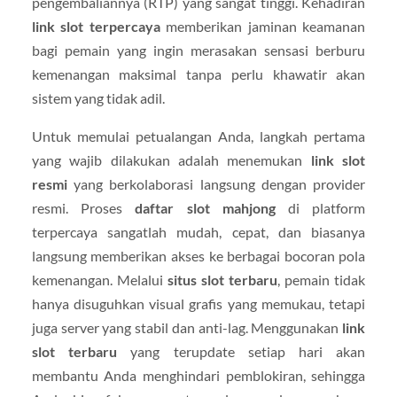
pengembaliannya (RTP) yang sangat tinggi. Kehadiran
link slot terpercaya
memberikan jaminan keamanan
bagi pemain yang ingin merasakan sensasi berburu
kemenangan maksimal tanpa perlu khawatir akan
sistem yang tidak adil.
Untuk memulai petualangan Anda, langkah pertama
yang wajib dilakukan adalah menemukan
link slot
resmi
yang berkolaborasi langsung dengan provider
resmi. Proses
daftar slot mahjong
di platform
terpercaya sangatlah mudah, cepat, dan biasanya
langsung memberikan akses ke berbagai bocoran pola
kemenangan. Melalui
situs slot terbaru
, pemain tidak
hanya disuguhkan visual grafis yang memukau, tetapi
juga server yang stabil dan anti-lag. Menggunakan
link
slot terbaru
yang terupdate setiap hari akan
membantu Anda menghindari pemblokiran, sehingga