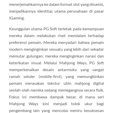
menerjemahkannya ke dalam format slot yang dinamis,
menjadikannya identitas utama perusahaan di pasar
iGaming.
Keunggulan utama PG Soft terletak pada kemampuan
mereka dalam melakukan riset mendalam terhadap
preferensi pemain. Mereka menyadari bahwa pemain
modern menginginkan sesuatu yang lebih dari sekadar
memutar gulungan; mereka menginginkan narasi dan
keterikatan visual. Melalui Mahjong Ways, PG Soft
memperkenalkan desain antarmuka yang sangat
ramah seluler (mobile-first), yang memungkinkan
pemain merasakan tekstur ubin mahjong digital
seolah-olah mereka sedang memegangnya secara fisik.
Fokus ini membawa dampak besar, di mana seri
Mahjong Ways kini menjadi tolok ukur bagi
pengembang lain yang mencoba meniru kesuksesan