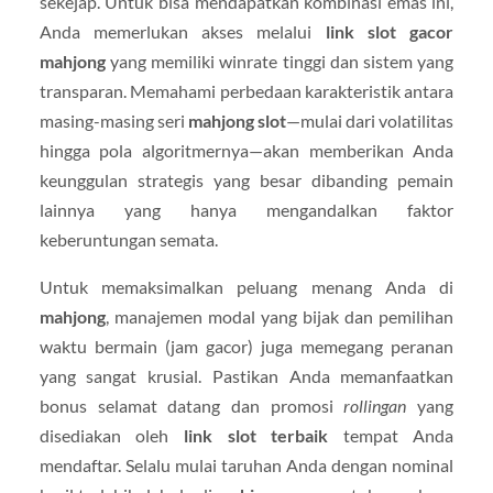
sekejap. Untuk bisa mendapatkan kombinasi emas ini,
Anda memerlukan akses melalui
link slot gacor
mahjong
yang memiliki winrate tinggi dan sistem yang
transparan. Memahami perbedaan karakteristik antara
masing-masing seri
mahjong slot
—mulai dari volatilitas
hingga pola algoritmernya—akan memberikan Anda
keunggulan strategis yang besar dibanding pemain
lainnya yang hanya mengandalkan faktor
keberuntungan semata.
Untuk memaksimalkan peluang menang Anda di
mahjong
, manajemen modal yang bijak dan pemilihan
waktu bermain (jam gacor) juga memegang peranan
yang sangat krusial. Pastikan Anda memanfaatkan
bonus selamat datang dan promosi
rollingan
yang
disediakan oleh
link slot terbaik
tempat Anda
mendaftar. Selalu mulai taruhan Anda dengan nominal