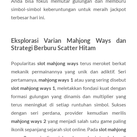
Anda bisa fokus memutar gulungan dan memburu
simbol-simbol keberuntungan untuk meraih jackpot
terbesar hari ini.
Eksplorasi Varian Mahjong Ways dan
Strategi Berburu Scatter Hitam
Popularitas
slot mahjong ways
terus meroket berkat
mekanik permainannya yang unik dan adiktif. Seri
pertamanya,
mahjong ways 1
atau yang sering disebut
slot mahjong ways 1
, meletakkan fondasi kuat dengan
formasi gulungan yang dinamis dan multiplier yang
terus meningkat di setiap runtuhan simbol. Sukses
dengan seri perdana, provider kemudian merilis
mahjong ways 2
yang menjadi salah satu game paling
ikonik sepanjang sejarah slot online. Pada
slot mahjong