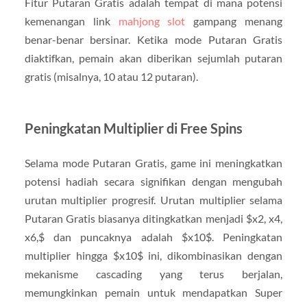
Fitur Putaran Gratis adalah tempat di mana potensi
kemenangan link
mahjong slot
gampang menang
benar-benar bersinar. Ketika mode Putaran Gratis
diaktifkan, pemain akan diberikan sejumlah putaran
gratis (misalnya, 10 atau 12 putaran).
Peningkatan Multiplier di Free Spins
Selama mode Putaran Gratis, game ini meningkatkan
potensi hadiah secara signifikan dengan mengubah
urutan multiplier progresif. Urutan multiplier selama
Putaran Gratis biasanya ditingkatkan menjadi
$x2, x4,
x6,$
dan puncaknya adalah
$x10$
. Peningkatan
multiplier hingga
$x10$
ini, dikombinasikan dengan
mekanisme cascading yang terus berjalan,
memungkinkan pemain untuk mendapatkan Super