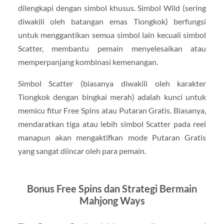
dilengkapi dengan simbol khusus. Simbol Wild (sering
diwakili oleh batangan emas Tiongkok) berfungsi
untuk menggantikan semua simbol lain kecuali simbol
Scatter, membantu pemain menyelesaikan atau
memperpanjang kombinasi kemenangan.
Simbol Scatter (biasanya diwakili oleh karakter
Tiongkok dengan bingkai merah) adalah kunci untuk
memicu fitur Free Spins atau Putaran Gratis. Biasanya,
mendaratkan tiga atau lebih simbol Scatter pada reel
manapun akan mengaktifkan mode Putaran Gratis
yang sangat diincar oleh para pemain.
Bonus Free Spins dan Strategi Bermain
Mahjong Ways