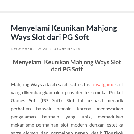
Menyelami Keunikan Mahjong
Ways Slot dari PG Soft
DECEMBER 5, 2025
/
0 COMMENTS
Menyelami Keunikan Mahjong Ways Slot
dari PG Soft
Mahjong Ways adalah salah satu situs
pusatgame
slot
yang dikembangkan oleh provider terkemuka, Pocket
Games Soft (PG Soft). Slot ini berhasil menarik
perhatian banyak pemain karena menawarkan
pengalaman bermain yang unik, memadukan
mekanisme permainan slot modern dengan estetika
serta elemen dari permainan papan klasik Tiongkok