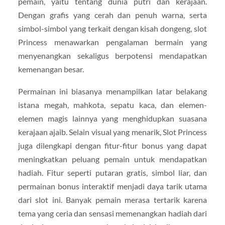
pemain, yaitu tentang dunia putri dan kerajaan.
Dengan grafis yang cerah dan penuh warna, serta
simbol-simbol yang terkait dengan kisah dongeng, slot
Princess menawarkan pengalaman bermain yang
menyenangkan sekaligus berpotensi mendapatkan
kemenangan besar.
Permainan ini biasanya menampilkan latar belakang
istana megah, mahkota, sepatu kaca, dan elemen-
elemen magis lainnya yang menghidupkan suasana
kerajaan ajaib. Selain visual yang menarik, Slot Princess
juga dilengkapi dengan fitur-fitur bonus yang dapat
meningkatkan peluang pemain untuk mendapatkan
hadiah. Fitur seperti putaran gratis, simbol liar, dan
permainan bonus interaktif menjadi daya tarik utama
dari slot ini. Banyak pemain merasa tertarik karena
tema yang ceria dan sensasi memenangkan hadiah dari