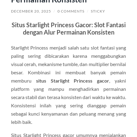
DECEMBER 20, 2025
/
0 COMMENTS
/
STICKY
Situs Starlight Princess Gacor: Slot Fantasi
dengan Alur Permainan Konsisten
Starlight Princess menjadi salah satu slot fantasi yang
paling sering dibicarakan karena menggabungkan
visual cerah, mekanisme tumble, dan multiplier bernilai
besar. Kombinasi ini membuat banyak pemain
memburu
situs Starlight Princess gacor
, yakni
platform yang mampu menghadirkan permainan
secara stabil dan terasa konsisten dari waktu ke waktu.
Konsistensi inilah yang sering dianggap pemain
sebagai kunci kenyamanan dan peluang menang yang
lebih baik.
Situs Starlight Princess gacor umumnya menjalankan