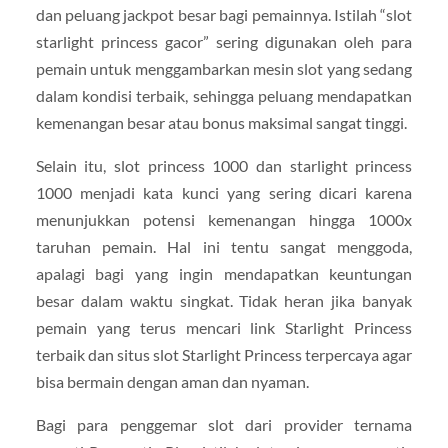
dan peluang jackpot besar bagi pemainnya. Istilah “slot
starlight princess gacor” sering digunakan oleh para
pemain untuk menggambarkan mesin slot yang sedang
dalam kondisi terbaik, sehingga peluang mendapatkan
kemenangan besar atau bonus maksimal sangat tinggi.
Selain itu, slot princess 1000 dan starlight princess
1000 menjadi kata kunci yang sering dicari karena
menunjukkan potensi kemenangan hingga 1000x
taruhan pemain. Hal ini tentu sangat menggoda,
apalagi bagi yang ingin mendapatkan keuntungan
besar dalam waktu singkat. Tidak heran jika banyak
pemain yang terus mencari link Starlight Princess
terbaik dan situs slot Starlight Princess terpercaya agar
bisa bermain dengan aman dan nyaman.
Bagi para penggemar slot dari provider ternama