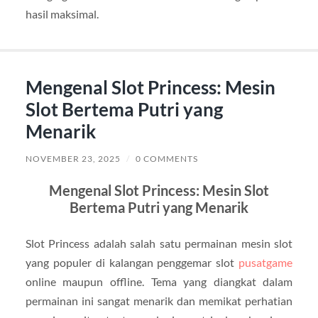
hasil maksimal.
Mengenal Slot Princess: Mesin
Slot Bertema Putri yang
Menarik
NOVEMBER 23, 2025
/
0 COMMENTS
Mengenal Slot Princess: Mesin Slot
Bertema Putri yang Menarik
Slot Princess adalah salah satu permainan mesin slot
yang populer di kalangan penggemar slot
pusatgame
online maupun offline. Tema yang diangkat dalam
permainan ini sangat menarik dan memikat perhatian