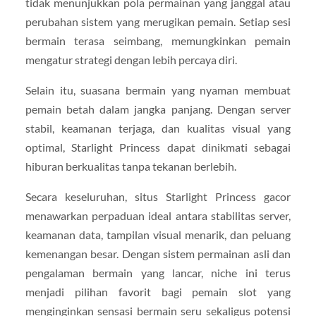
tidak menunjukkan pola permainan yang janggal atau
perubahan sistem yang merugikan pemain. Setiap sesi
bermain terasa seimbang, memungkinkan pemain
mengatur strategi dengan lebih percaya diri.
Selain itu, suasana bermain yang nyaman membuat
pemain betah dalam jangka panjang. Dengan server
stabil, keamanan terjaga, dan kualitas visual yang
optimal, Starlight Princess dapat dinikmati sebagai
hiburan berkualitas tanpa tekanan berlebih.
Secara keseluruhan, situs Starlight Princess gacor
menawarkan perpaduan ideal antara stabilitas server,
keamanan data, tampilan visual menarik, dan peluang
kemenangan besar. Dengan sistem permainan asli dan
pengalaman bermain yang lancar, niche ini terus
menjadi pilihan favorit bagi pemain slot yang
menginginkan sensasi bermain seru sekaligus potensi