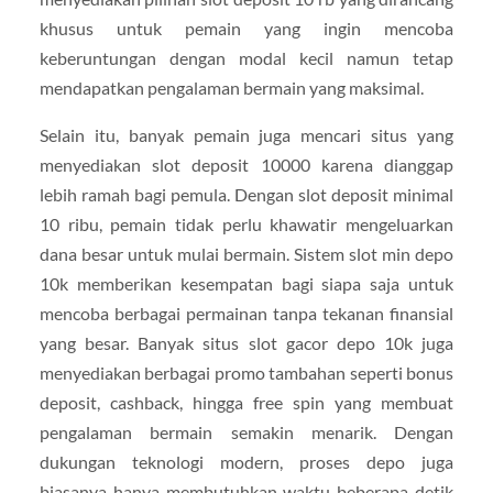
khusus untuk pemain yang ingin mencoba
keberuntungan dengan modal kecil namun tetap
mendapatkan pengalaman bermain yang maksimal.
Selain itu, banyak pemain juga mencari situs yang
menyediakan slot deposit 10000 karena dianggap
lebih ramah bagi pemula. Dengan slot deposit minimal
10 ribu, pemain tidak perlu khawatir mengeluarkan
dana besar untuk mulai bermain. Sistem slot min depo
10k memberikan kesempatan bagi siapa saja untuk
mencoba berbagai permainan tanpa tekanan finansial
yang besar. Banyak situs slot gacor depo 10k juga
menyediakan berbagai promo tambahan seperti bonus
deposit, cashback, hingga free spin yang membuat
pengalaman bermain semakin menarik. Dengan
dukungan teknologi modern, proses depo juga
biasanya hanya membutuhkan waktu beberapa detik