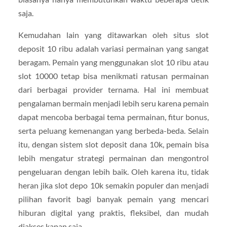
saja.
Kemudahan lain yang ditawarkan oleh situs slot
deposit 10 ribu adalah variasi permainan yang sangat
beragam. Pemain yang menggunakan slot 10 ribu atau
slot 10000 tetap bisa menikmati ratusan permainan
dari berbagai provider ternama. Hal ini membuat
pengalaman bermain menjadi lebih seru karena pemain
dapat mencoba berbagai tema permainan, fitur bonus,
serta peluang kemenangan yang berbeda-beda. Selain
itu, dengan sistem slot deposit dana 10k, pemain bisa
lebih mengatur strategi permainan dan mengontrol
pengeluaran dengan lebih baik. Oleh karena itu, tidak
heran jika slot depo 10k semakin populer dan menjadi
pilihan favorit bagi banyak pemain yang mencari
hiburan digital yang praktis, fleksibel, dan mudah
diakses kapan saja.