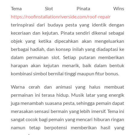
Tema Slot Pinata Wins
https://roofinstallationriverside.com/roof-repair
terinspirasi dari budaya pesta yang identik dengan
keceriaan dan kejutan. Pinata sendiri dikenal sebagai
objek yang ketika dipecahkan akan mengeluarkan
berbagai hadiah, dan konsep inilah yang diadaptasi ke
dalam permainan slot. Setiap putaran memberikan
harapan akan kejutan menarik, baik dalam bentuk
kombinasi simbol bernilai tinggi maupun fitur bonus.
Warna cerah dan animasi yang halus membuat
permainan ini terasa hidup. Musik latar yang energik
juga menambah suasana pesta, sehingga pemain dapat
merasakan sensasi bermain yang lebih imersif. Tema ini
sangat cocok bagi pemain yang mencari hiburan ringan
namun tetap berpotensi memberikan hasil yang