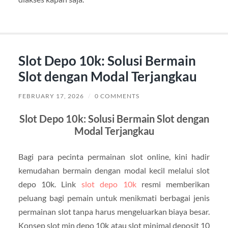
Slot Depo 10k: Solusi Bermain
Slot dengan Modal Terjangkau
FEBRUARY 17, 2026
/
0 COMMENTS
Slot Depo 10k: Solusi Bermain Slot dengan
Modal Terjangkau
Bagi para pecinta permainan slot online, kini hadir
kemudahan bermain dengan modal kecil melalui slot
depo 10k. Link
slot depo 10k
resmi memberikan
peluang bagi pemain untuk menikmati berbagai jenis
permainan slot tanpa harus mengeluarkan biaya besar.
Konsep slot min depo 10k atau slot minimal deposit 10