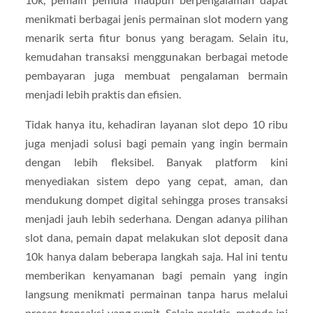
menikmati berbagai jenis permainan slot modern yang
menarik serta fitur bonus yang beragam. Selain itu,
kemudahan transaksi menggunakan berbagai metode
pembayaran juga membuat pengalaman bermain
menjadi lebih praktis dan efisien.
Tidak hanya itu, kehadiran layanan slot depo 10 ribu
juga menjadi solusi bagi pemain yang ingin bermain
dengan lebih fleksibel. Banyak platform kini
menyediakan sistem depo yang cepat, aman, dan
mendukung dompet digital sehingga proses transaksi
menjadi jauh lebih sederhana. Dengan adanya pilihan
slot dana, pemain dapat melakukan slot deposit dana
10k hanya dalam beberapa langkah saja. Hal ini tentu
memberikan kenyamanan bagi pemain yang ingin
langsung menikmati permainan tanpa harus melalui
proses transaksi yang rumit. Selain praktis, metode ini