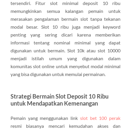
tersendiri. Fitur slot minimal deposit 10 ribu
memungkinkan semua kalangan pemain untuk
merasakan pengalaman bermain slot tanpa tekanan
modal besar. Slot 10 ribu juga menjadi keyword
penting yang sering dicari karena memberikan
informasi tentang nominal minimal yang dapat
digunakan untuk bermain. Slot 10k atau slot 10000
menjadi istilah umum yang digunakan dalam
komunitas slot online untuk menyebut modal minimal
yang bisa digunakan untuk memulai permainan.
Strategi Bermain Slot Deposit 10 Ribu
untuk Mendapatkan Kemenangan
Pemain yang menggunakan link
slot bet 100 perak
resmi biasanya mencari kemudahan akses dan