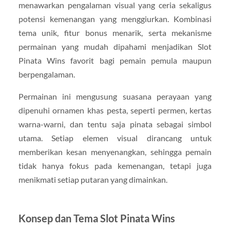
menawarkan pengalaman visual yang ceria sekaligus
potensi kemenangan yang menggiurkan. Kombinasi
tema unik, fitur bonus menarik, serta mekanisme
permainan yang mudah dipahami menjadikan Slot
Pinata Wins favorit bagi pemain pemula maupun
berpengalaman.
Permainan ini mengusung suasana perayaan yang
dipenuhi ornamen khas pesta, seperti permen, kertas
warna-warni, dan tentu saja pinata sebagai simbol
utama. Setiap elemen visual dirancang untuk
memberikan kesan menyenangkan, sehingga pemain
tidak hanya fokus pada kemenangan, tetapi juga
menikmati setiap putaran yang dimainkan.
Konsep dan Tema Slot Pinata Wins