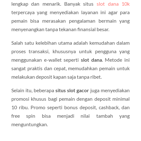
lengkap dan menarik. Banyak situs
slot dana 10k
terpercaya yang menyediakan layanan ini agar para
pemain bisa merasakan pengalaman bermain yang
menyenangkan tanpa tekanan finansial besar.
Salah satu kelebihan utama adalah kemudahan dalam
proses transaksi, khususnya untuk pengguna yang
menggunakan e-wallet seperti
slot dana
. Metode ini
sangat praktis dan cepat, memudahkan pemain untuk
melakukan deposit kapan saja tanpa ribet.
Selain itu, beberapa
situs slot gacor
juga menyediakan
promosi khusus bagi pemain dengan deposit minimal
10 ribu. Promo seperti bonus deposit, cashback, dan
free spin bisa menjadi nilai tambah yang
menguntungkan.