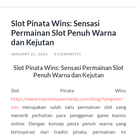
Slot Pinata Wins: Sensasi
Permainan Slot Penuh Warna
dan Kejutan
JANUARY 22, 2026
/
0 COMMENTS
Slot Pinata Wins: Sensasi Permainan Slot
Penuh Warna dan Kejutan
Slot Pinata Wins
https://www.topmedspaorlando.com/blog/hangover-
mix
merupakan salah satu permainan slot yang
menarik perhatian para penggemar game kasino
online. Dengan konsep pesta penuh warna yang
terinspirasi dari tradisi pinata, permainan ini