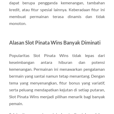
dapat berupa pengganda kemenangan, tambahan
kredit, atau fitur spesial lainnya. Keberadaan fitur ini
membuat permainan terasa dinamis dan tidak
monoton.
Alasan Slot Pinata Wins Banyak Diminati
Popularitas Slot Pinata Wins tidak lepas dari
keseimbangan antara hiburan dan potensi
kemenangan. Permainan ini menawarkan pengalaman
bermain yang santai namun tetap menantang. Dengan
tema yang menyenangkan, fitur bonus yang variatif,
serta peluang mendapatkan kejutan di setiap putaran,
Slot Pinata Wins menjadi pilihan menarik bagi banyak
pemain.