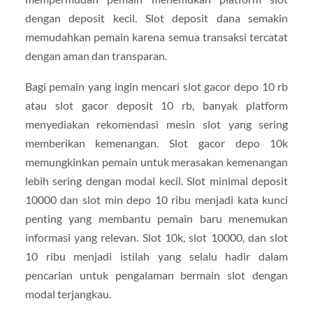
dengan deposit kecil. Slot deposit dana semakin
memudahkan pemain karena semua transaksi tercatat
dengan aman dan transparan.
Bagi pemain yang ingin mencari slot gacor depo 10 rb
atau slot gacor deposit 10 rb, banyak platform
menyediakan rekomendasi mesin slot yang sering
memberikan kemenangan. Slot gacor depo 10k
memungkinkan pemain untuk merasakan kemenangan
lebih sering dengan modal kecil. Slot minimal deposit
10000 dan slot min depo 10 ribu menjadi kata kunci
penting yang membantu pemain baru menemukan
informasi yang relevan. Slot 10k, slot 10000, dan slot
10 ribu menjadi istilah yang selalu hadir dalam
pencarian untuk pengalaman bermain slot dengan
modal terjangkau.