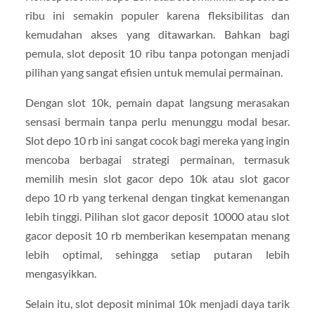
ribu ini semakin populer karena fleksibilitas dan
kemudahan akses yang ditawarkan. Bahkan bagi
pemula, slot deposit 10 ribu tanpa potongan menjadi
pilihan yang sangat efisien untuk memulai permainan.
Dengan slot 10k, pemain dapat langsung merasakan
sensasi bermain tanpa perlu menunggu modal besar.
Slot depo 10 rb ini sangat cocok bagi mereka yang ingin
mencoba berbagai strategi permainan, termasuk
memilih mesin slot gacor depo 10k atau slot gacor
depo 10 rb yang terkenal dengan tingkat kemenangan
lebih tinggi. Pilihan slot gacor deposit 10000 atau slot
gacor deposit 10 rb memberikan kesempatan menang
lebih optimal, sehingga setiap putaran lebih
mengasyikkan.
Selain itu, slot deposit minimal 10k menjadi daya tarik