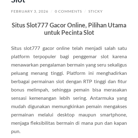
FEBRUARY 3, 2026
/
0 COMMENTS
/
STICKY
Situs Slot777 Gacor Online, Pilihan Utama
untuk Pecinta Slot
Situs slot777 gacor online telah menjadi salah satu
platform terpopuler bagi penggemar slot karena
menawarkan pengalaman bermain yang seru sekaligus
peluang menang tinggi. Platform ini menghadirkan
berbagai permainan slot dengan RTP tinggi dan fitur
bonus melimpah, sehingga pemain bisa merasakan
sensasi kemenangan lebih sering. Antarmuka yang
mudah digunakan memungkinkan pemain mengakses
permainan melalui desktop maupun smartphone,
menjaga fleksibilitas bermain di mana pun dan kapan
pun.