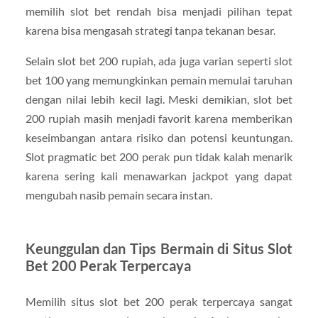
memilih slot bet rendah bisa menjadi pilihan tepat
karena bisa mengasah strategi tanpa tekanan besar.
Selain slot bet 200 rupiah, ada juga varian seperti slot
bet 100 yang memungkinkan pemain memulai taruhan
dengan nilai lebih kecil lagi. Meski demikian, slot bet
200 rupiah masih menjadi favorit karena memberikan
keseimbangan antara risiko dan potensi keuntungan.
Slot pragmatic bet 200 perak pun tidak kalah menarik
karena sering kali menawarkan jackpot yang dapat
mengubah nasib pemain secara instan.
Keunggulan dan Tips Bermain di Situs Slot
Bet 200 Perak Terpercaya
Memilih situs slot bet 200 perak terpercaya sangat