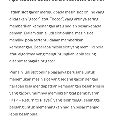
Istilah
slot gacor
merujuk pada mesin slot online yang
dikatakan “gacor” atau “bocor”, yang artinya sering
memberikan kemenangan atau hadiah besar kepada
pemain. Dalam dunia judi slot online, mesin slot
memiliki pola tertentu dalam memberikan
kemenangan. Beberapa mesin slot yang memiliki pola
atau algoritma yang menguntungkan lebih sering
disebut sebagai slot gacor.
Pemain judi slot online biasanya berusaha untuk
menemukan mesin slot yang sedang gacor, dengan
harapan bisa mendapatkan kemenangan besar. Mesin
yang gacor umumnya memiliki tingkat pembayaran
(RTP – Return to Player) yang lebih tinggi, sehingga
peluang untuk memenangkan hadiah besar menjadi
lebih besar pula.