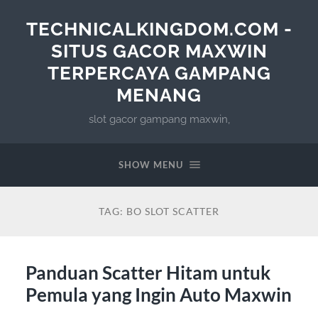
TECHNICALKINGDOM.COM -
SITUS GACOR MAXWIN
TERPERCAYA GAMPANG
MENANG
slot gacor gampang maxwin,
SHOW MENU
TAG:
BO SLOT SCATTER
Panduan Scatter Hitam untuk
Pemula yang Ingin Auto Maxwin